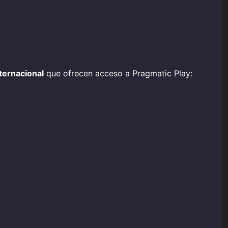
nternacional
que ofrecen acceso a Pragmatic Play: