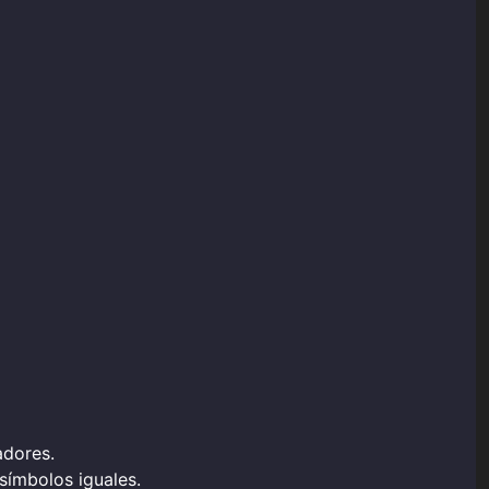
adores.
ímbolos iguales.