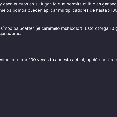
aen nuevos en su lugar, lo que permite múltiples ganancia
ramelos bomba pueden aplicar multiplicadores de hasta x100
símbolos Scatter (el caramelo multicolor). Esto otorga 10 
 ganadoras.
ctamente por 100 veces tu apuesta actual, opción perfecta