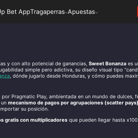
Up Bet App
Tragaperras
Apuestas
cas y con alto potencial de ganancias,
Sweet Bonanza
es u
bilidad simple pero adictiva, su diseño visual tipo “candy
anza
, dónde jugarlo desde Honduras, y cómo puedes maxim
por Pragmatic Play, ambientada en un mundo de dulces, fr
a un
mecanismo de pagos por agrupaciones (scatter pays
importar su posición.
os gratis con multiplicadores
que pueden llegar hasta x100,