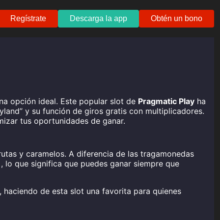
Regístrate
Descarga la app
Obtén un bono
na opción ideal. Este popular slot de
Pragmatic Play
ha
land” y su función de giros gratis con multiplicadores.
izar tus oportunidades de ganar.
utas y caramelos. A diferencia de las tragamonedas
)
, lo que significa que puedes ganar siempre que
 haciendo de esta slot una favorita para quienes