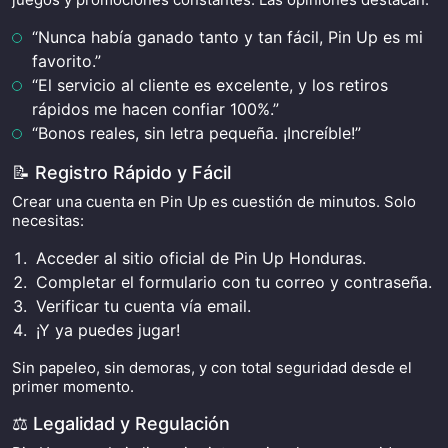
“Nunca había ganado tanto y tan fácil, Pin Up es mi
favorito.”
“El servicio al cliente es excelente, y los retiros
rápidos me hacen confiar 100%.”
“Bonos reales, sin letra pequeña. ¡Increíble!”
📝 Registro Rápido y Fácil
Crear una cuenta en Pin Up es cuestión de minutos. Solo
necesitas:
Acceder al sitio oficial de Pin Up Honduras.
Completar el formulario con tu correo y contraseña.
Verificar tu cuenta vía email.
¡Y ya puedes jugar!
Sin papeleo, sin demoras, y con total seguridad desde el
primer momento.
⚖️ Legalidad y Regulación