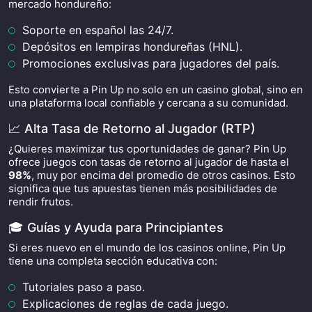
mercado hondureño:
Soporte en español las 24/7.
Depósitos en lempiras hondureñas (HNL).
Promociones exclusivas para jugadores del país.
Esto convierte a Pin Up no solo en un casino global, sino en
una plataforma local confiable y cercana a su comunidad.
📈 Alta Tasa de Retorno al Jugador (RTP)
¿Quieres maximizar tus oportunidades de ganar? Pin Up
ofrece juegos con tasas de retorno al jugador de hasta el
98%
, muy por encima del promedio de otros casinos. Esto
significa que tus apuestas tienen más posibilidades de
rendir frutos.
🎓 Guías y Ayuda para Principiantes
Si eres nuevo en el mundo de los casinos online, Pin Up
tiene una completa sección educativa con:
Tutoriales paso a paso.
Explicaciones de reglas de cada juego.