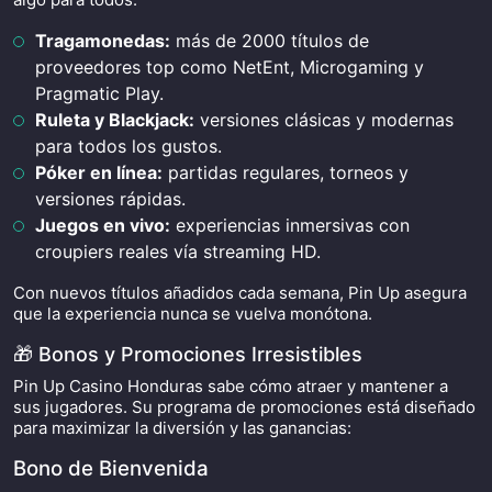
Tragamonedas:
más de 2000 títulos de
proveedores top como NetEnt, Microgaming y
Pragmatic Play.
Ruleta y Blackjack:
versiones clásicas y modernas
para todos los gustos.
Póker en línea:
partidas regulares, torneos y
versiones rápidas.
Juegos en vivo:
experiencias inmersivas con
croupiers reales vía streaming HD.
Con nuevos títulos añadidos cada semana, Pin Up asegura
que la experiencia nunca se vuelva monótona.
🎁 Bonos y Promociones Irresistibles
Pin Up Casino Honduras sabe cómo atraer y mantener a
sus jugadores. Su programa de promociones está diseñado
para maximizar la diversión y las ganancias:
Bono de Bienvenida