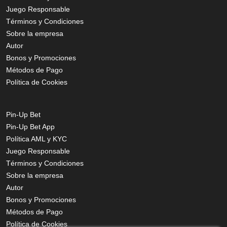
Juego Responsable
Términos y Condiciones
Sobre la empresa
Autor
Bonos y Promociones
Métodos de Pago
Política de Cookies
Pin-Up Bet
Pin-Up Bet App
Política AML y KYC
Juego Responsable
Términos y Condiciones
Sobre la empresa
Autor
Bonos y Promociones
Métodos de Pago
Política de Cookies