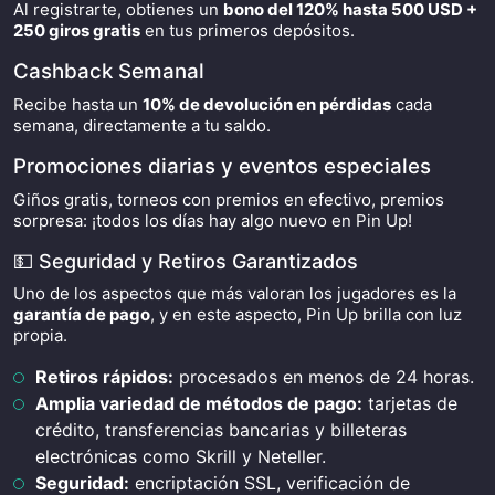
Al registrarte, obtienes un
bono del 120% hasta 500 USD +
250 giros gratis
en tus primeros depósitos.
Cashback Semanal
Recibe hasta un
10% de devolución en pérdidas
cada
semana, directamente a tu saldo.
Promociones diarias y eventos especiales
Giños gratis, torneos con premios en efectivo, premios
sorpresa: ¡todos los días hay algo nuevo en Pin Up!
💵 Seguridad y Retiros Garantizados
Uno de los aspectos que más valoran los jugadores es la
garantía de pago
, y en este aspecto, Pin Up brilla con luz
propia.
Retiros rápidos:
procesados en menos de 24 horas.
Amplia variedad de métodos de pago:
tarjetas de
crédito, transferencias bancarias y billeteras
electrónicas como Skrill y Neteller.
Seguridad:
encriptación SSL, verificación de